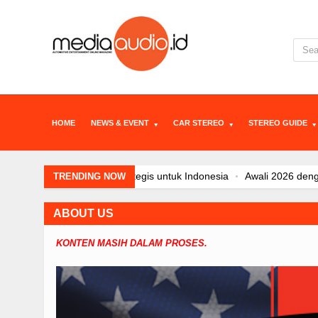
HOME
NEWS & EVENT
CAR STEREO
STEREO GUIDE
Awali 2026 dengan Tren Positif Pasar 
TRENDING NOW
JAECOO Kenalkan Program Co-Creation
JAECOO J5 EV Jadi Model SUV EV Terl
ABOUT US
Kehadiran Robot Humanoid AiMOGA d
KONTEN MASIH DALAM PROSES.
Satu Tahun di Indonesia, JAECOO Ma
JAECOO J7 SHS-P dan Evolusi Elektrif
JAECOO J5 EV Jadi “Kanvas” Modifikas
Sebulan Jelang Mudik Lebaran, Teknolo