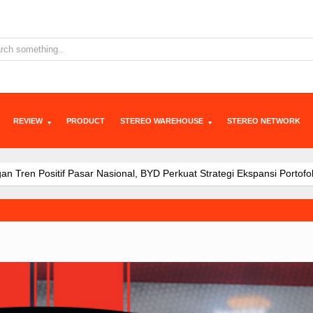
REVIEW
PRODUCT
STEREO WAREHOUSE
STEREO NETWORK
Nasional, BYD Perkuat Strategi Ekspansi Portofolio EV Sesuai Ke
Ar
 J5 EV di IIMS 2026, Ajak Konsumen Tentukan Mobil Ideal Versi Mer
aris di Indonesia, Perkuat Momentum Awal Tahun 2026
JAECOO J7 
i Booth JAECOO Bikin Pengunjung IIMS 2026 Penasaran
JAECOO J5
ntapkan Diri Sebagai Brand SUV Premium yang Tumbuh Cepat Lewat 
ikasi: Kendaraan Hybrid sebagai Opsi Strategis untuk Indonesia
Awa
i, Konsumen Diajak Berkreasi Rancang Mobil Listrik di IIMS 2
JAEC
gi Hybrid SHS Dinilai Jadi Opsi Paling Fleksibel Hadapi Macet d
JA