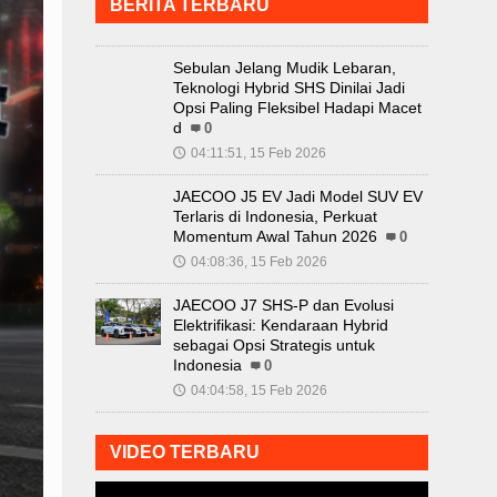
BERITA TERBARU
Sebulan Jelang Mudik Lebaran,
Teknologi Hybrid SHS Dinilai Jadi
Opsi Paling Fleksibel Hadapi Macet
d
0
04:11:51, 15 Feb 2026
🕔
JAECOO J5 EV Jadi Model SUV EV
Terlaris di Indonesia, Perkuat
Momentum Awal Tahun 2026
0
04:08:36, 15 Feb 2026
🕔
JAECOO J7 SHS-P dan Evolusi
Elektrifikasi: Kendaraan Hybrid
sebagai Opsi Strategis untuk
Indonesia
0
04:04:58, 15 Feb 2026
🕔
VIDEO TERBARU