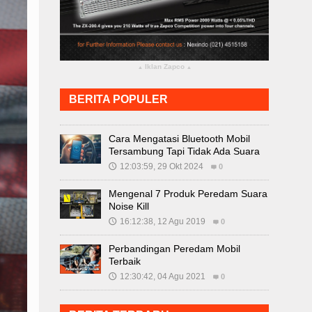
Iklan Zapco
▴
▴
BERITA POPULER
Cara Mengatasi Bluetooth Mobil
Tersambung Tapi Tidak Ada Suara
12:03:59, 29 Okt 2024
🕔
0
Mengenal 7 Produk Peredam Suara
Noise Kill
16:12:38, 12 Agu 2019
🕔
0
Perbandingan Peredam Mobil
Terbaik
12:30:42, 04 Agu 2021
🕔
0