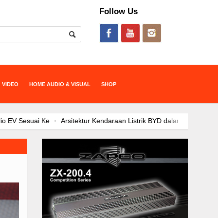
Follow Us
VIDEO
HOME AUDIO & VISUAL
SHOP
sitektur Kendaraan Listrik BYD dalam Menembus Batas Mobilitas Masa
Satu Tahun di Indonesia, JAECOO Mantapkan Diri Sebagai Brand
SHS-P dan Evolusi Elektrifikasi: Kendaraan Hybrid sebagai Opsi Strat
 EV Jadi “Kanvas” Modifikasi, Konsumen Diajak Berkreasi Rancang Mob
Tek
Bebas Range Anxiety, JAECOO J5 EV Jadi Solusi Perjalanan Ja
li 2026 dengan Tren Positif Pasar Nasional, BYD Perkuat Strategi Eks
OO Kenalkan Program Co-Creation J5 EV di IIMS 2026, Ajak Konsumen
ECOO J5 EV Jadi Model SUV EV Terlaris di Indonesia, Perkuat Mome