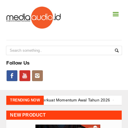
☰
Home
NEWS & EVENT
National
International
Follow Us
Event Terbaru
CAR STEREO
New Shoot
JAECOO J7 SHS-P dan Evolusi Elektrifikasi
TRENDING NOW
Awali 2026 dengan Tren Positif Pasar Nasi
SQL
Arsitektur Kendaraan Listrik BYD dalam M
NEW PRODUCT
Kehadiran Robot Humanoid AiMOGA di Boo
SQ
JAECOO J5 EV Jadi “Kanvas” Modifikasi, Ko