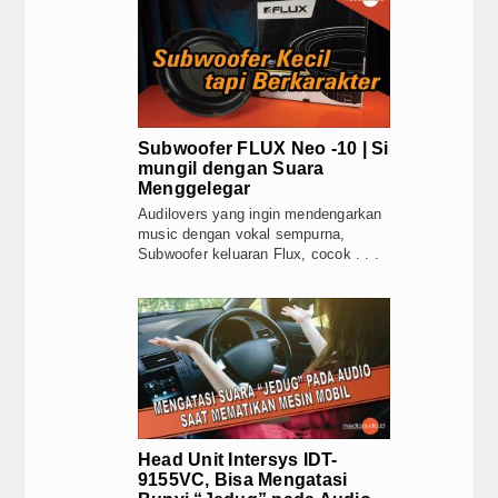
SPL
JAECOO Kenalkan Program Co-Creation J5 
Satu Tahun di Indonesia, JAECOO Mantap
Multimedia
Bebas Range Anxiety, JAECOO J5 EV Jadi 
Sebulan Jelang Mudik Lebaran, Teknologi H
My Stereo
JAECOO J5 EV Jadi Model SUV EV Terlaris
Subwoofer FLUX Neo -10 | Si
JAECOO J7 SHS-P dan Evolusi Elektrifikasi
Modification
mungil dengan Suara
Awali 2026 dengan Tren Positif Pasar Nasi
Menggelegar
Arsitektur Kendaraan Listrik BYD dalam M
Stereo Club
Audilovers yang ingin mendengarkan
music dengan vokal sempurna,
Kehadiran Robot Humanoid AiMOGA di Boo
Subwoofer keluaran Flux, cocok . . .
STEREO GUIDE
JAECOO J5 EV Jadi “Kanvas” Modifikasi, Ko
JAECOO Kenalkan Program Co-Creation J5 
Installer tips
Satu Tahun di Indonesia, JAECOO Mantap
Bebas Range Anxiety, JAECOO J5 EV Jadi 
Tutorials
Sebulan Jelang Mudik Lebaran, Teknologi H
JAECOO J5 EV Jadi Model SUV EV Terlaris
Articles
JAECOO J7 SHS-P dan Evolusi Elektrifikasi
Awali 2026 dengan Tren Positif Pasar Nasi
How To
Head Unit Intersys IDT-
Arsitektur Kendaraan Listrik BYD dalam M
9155VC, Bisa Mengatasi