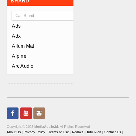
BRAND
Supply
Fuse Box
Ads
ETC
Adx
Allum Mat
Alpine
Arc Audio
Art Nouveau
Asuka
Asuka
Atomic
Audio Bank
Audio Control
Copyright © 2026
MediaAudio.id
. All Rights Reserved
About Us
|
Privacy Policy
|
Terms of Use
|
Redaksi
|
Info Iklan
|
Contact Us
|