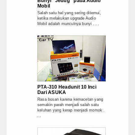
Bunyi “Jedug” pada Audio
REVIEW
Kehadiran Robot Humanoid AiMOGA di Boo
Mobil
JAECOO J5 EV Jadi “Kanvas” Modifikasi, Ko
Salah satu hal yang sering ditemui,
Subwoofer
JAECOO Kenalkan Program Co-Creation J5 
ketika melakukan upgrade Audio
Satu Tahun di Indonesia, JAECOO Mantap
Mobil adalah munculnya bunyi . . .
Speaker
Bebas Range Anxiety, JAECOO J5 EV Jadi 
Sebulan Jelang Mudik Lebaran, Teknologi H
Processor
JAECOO J5 EV Jadi Model SUV EV Terlaris
Amplifier
Accessories
Head Unit
PTA-310 Headunit 10 Inci
PRODUCT
Dari ASUKA
Rasa bosan karena kemacetan yang
STEREO WAREHOUSE
semakin parah menjadi salah satu
keluhan yang kerap menjadi momok .
. .
Site Link
STEREO NETWORK