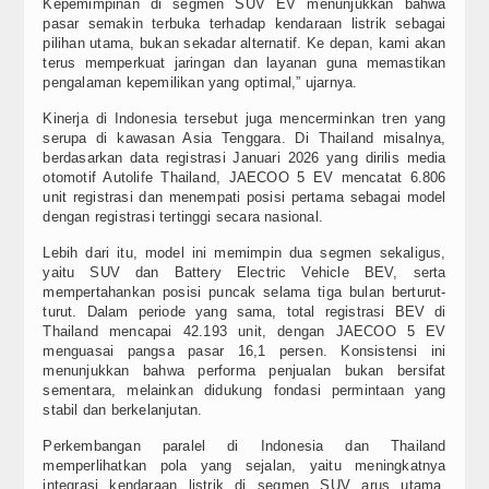
Kepemimpinan di segmen SUV EV menunjukkan bahwa
pasar semakin terbuka terhadap kendaraan listrik sebagai
pilihan utama, bukan sekadar alternatif. Ke depan, kami akan
terus memperkuat jaringan dan layanan guna memastikan
pengalaman kepemilikan yang optimal,” ujarnya.
Kinerja di Indonesia tersebut juga mencerminkan tren yang
serupa di kawasan Asia Tenggara. Di Thailand misalnya,
berdasarkan data registrasi Januari 2026 yang dirilis media
otomotif Autolife Thailand, JAECOO 5 EV mencatat 6.806
unit registrasi dan menempati posisi pertama sebagai model
dengan registrasi tertinggi secara nasional.
Lebih dari itu, model ini memimpin dua segmen sekaligus,
yaitu SUV dan Battery Electric Vehicle BEV, serta
mempertahankan posisi puncak selama tiga bulan berturut-
turut. Dalam periode yang sama, total registrasi BEV di
Thailand mencapai 42.193 unit, dengan JAECOO 5 EV
menguasai pangsa pasar 16,1 persen. Konsistensi ini
menunjukkan bahwa performa penjualan bukan bersifat
sementara, melainkan didukung fondasi permintaan yang
stabil dan berkelanjutan.
Perkembangan paralel di Indonesia dan Thailand
memperlihatkan pola yang sejalan, yaitu meningkatnya
integrasi kendaraan listrik di segmen SUV arus utama.