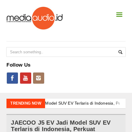
☰
Home
NEWS & EVENT
National
International
Follow Us
Event Terbaru
CAR STEREO
New Shoot
l SUV EV Terlaris di Indonesia, Perkuat Momentum Awal Tahun 20
TRENDING NOW
lusi Elektrifikasi: Kendaraan Hybrid sebagai Opsi Strategis untuk 
SQL
ositif Pasar Nasional, BYD Perkuat Strategi Ekspansi Portofolio EV
JAECOO J5 EV Jadi Model SUV EV
strik BYD dalam Menembus Batas Mobilitas Masa Depan: Integrasi K
SQ
Terlaris di Indonesia, Perkuat
oid AiMOGA di Booth JAECOO Bikin Pengunjung IIMS 2026 Penasar