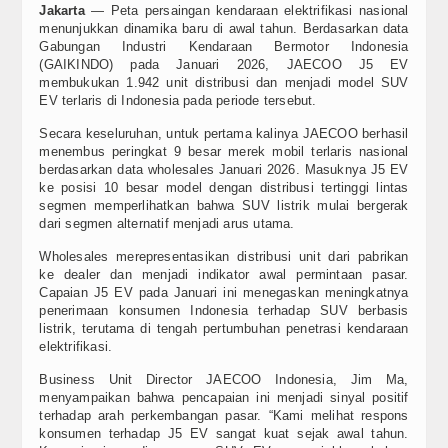
Jakarta
— Peta persaingan kendaraan elektrifikasi nasional
Video
menunjukkan dinamika baru di awal tahun. Berdasarkan data
Gabungan Industri Kendaraan Bermotor Indonesia
(GAIKINDO) pada Januari 2026, JAECOO J5 EV
Home Audio & Visual
membukukan 1.942 unit distribusi dan menjadi model SUV
EV terlaris di Indonesia pada periode tersebut.
Shop
Secara keseluruhan, untuk pertama kalinya JAECOO berhasil
menembus peringkat 9 besar merek mobil terlaris nasional
berdasarkan data wholesales Januari 2026. Masuknya J5 EV
ke posisi 10 besar model dengan distribusi tertinggi lintas
segmen memperlihatkan bahwa SUV listrik mulai bergerak
dari segmen alternatif menjadi arus utama.
Wholesales merepresentasikan distribusi unit dari pabrikan
ke dealer dan menjadi indikator awal permintaan pasar.
Capaian J5 EV pada Januari ini menegaskan meningkatnya
penerimaan konsumen Indonesia terhadap SUV berbasis
listrik, terutama di tengah pertumbuhan penetrasi kendaraan
elektrifikasi.
Business Unit Director JAECOO Indonesia, Jim Ma,
menyampaikan bahwa pencapaian ini menjadi sinyal positif
terhadap arah perkembangan pasar. “Kami melihat respons
konsumen terhadap J5 EV sangat kuat sejak awal tahun.