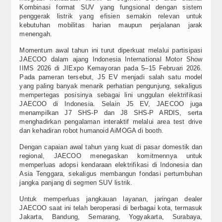
Kombinasi format SUV yang fungsional dengan sistem
penggerak listrik yang efisien semakin relevan untuk
kebutuhan mobilitas harian maupun perjalanan jarak
menengah.
Momentum awal tahun ini turut diperkuat melalui partisipasi
JAECOO dalam ajang Indonesia International Motor Show
IIMS 2026 di JIExpo Kemayoran pada 5–15 Februari 2026.
Pada pameran tersebut, J5 EV menjadi salah satu model
yang paling banyak menarik perhatian pengunjung, sekaligus
mempertegas posisinya sebagai lini unggulan elektrifikasi
JAECOO di Indonesia. Selain J5 EV, JAECOO juga
menampilkan J7 SHS-P dan J8 SHS-P ARDIS, serta
menghadirkan pengalaman interaktif melalui area test drive
dan kehadiran robot humanoid AiMOGA di booth.
Dengan capaian awal tahun yang kuat di pasar domestik dan
regional, JAECOO menegaskan komitmennya untuk
memperluas adopsi kendaraan elektrifikasi di Indonesia dan
Asia Tenggara, sekaligus membangun fondasi pertumbuhan
jangka panjang di segmen SUV listrik.
Untuk memperluas jangkauan layanan, jaringan dealer
JAECOO saat ini telah beroperasi di berbagai kota, termasuk
Jakarta, Bandung, Semarang, Yogyakarta, Surabaya,