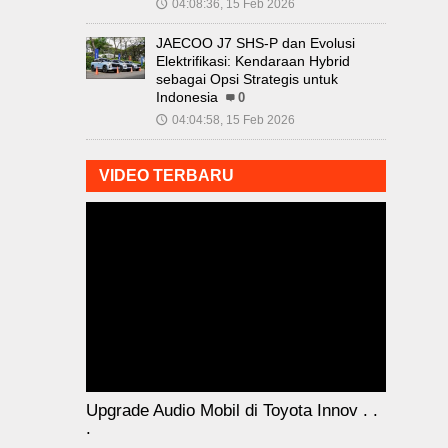
04:08:36, 15 Feb 2026
🕔
JAECOO J7 SHS-P dan Evolusi
Elektrifikasi: Kendaraan Hybrid
sebagai Opsi Strategis untuk
Indonesia
0
04:04:58, 15 Feb 2026
🕔
VIDEO TERBARU
Upgrade Audio Mobil di Toyota Innov . .
.