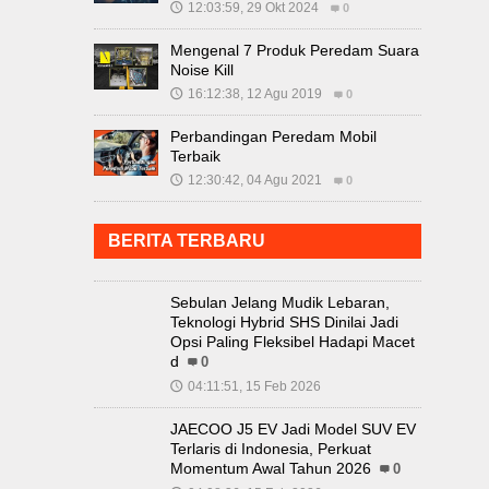
12:03:59, 29 Okt 2024
🕔
0
Mengenal 7 Produk Peredam Suara
Noise Kill
16:12:38, 12 Agu 2019
🕔
0
Perbandingan Peredam Mobil
Terbaik
12:30:42, 04 Agu 2021
🕔
0
BERITA TERBARU
Sebulan Jelang Mudik Lebaran,
Teknologi Hybrid SHS Dinilai Jadi
Opsi Paling Fleksibel Hadapi Macet
d
0
04:11:51, 15 Feb 2026
🕔
JAECOO J5 EV Jadi Model SUV EV
Terlaris di Indonesia, Perkuat
Momentum Awal Tahun 2026
0