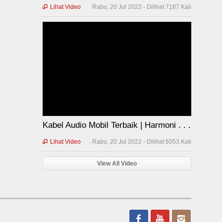
Lihat Video
Rabu, 20 Jul 2022 - Dilihat 7187 Kali

Kabel Audio Mobil Terbaik | Harmoni . . .
Lihat Video
Rabu, 20 Jul 2022 - Dilihat 6053 Kali

View All Video