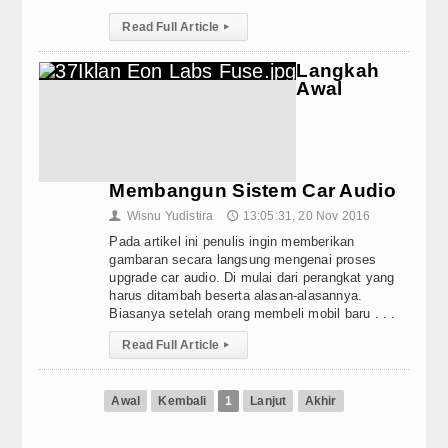
REVIEW
Arsitektur Kendaraan Listrik BYD dalam Menembus Batas Mo
Read Full Article
▸
Kehadiran Robot Humanoid AiMOGA di Booth JAECOO Bikin
Subwoofer
JAECOO J5 EV Jadi “Kanvas” Modifikasi, Konsumen Diajak Be
Langkah
JAECOO Kenalkan Program Co-Creation J5 EV di IIMS 2026, 
Awal
Speaker
Satu Tahun di Indonesia, JAECOO Mantapkan Diri Sebagai
Bebas Range Anxiety, JAECOO J5 EV Jadi Solusi Perjalanan
Processor
Sebulan Jelang Mudik Lebaran, Teknologi Hybrid SHS Dinilai
Amplifier
Membangun Sistem Car Audio
Accessories
Wisnu Yudistira
13:05:31, 20 Nov 2016
👤
🕔
Pada artikel ini penulis ingin memberikan
Head Unit
gambaran secara langsung mengenai proses
upgrade car audio. Di mulai dari perangkat yang
harus ditambah beserta alasan-alasannya.
PRODUCT
Biasanya setelah orang membeli mobil baru . . .
STEREO WAREHOUSE
Read Full Article
▸
Site Link
Awal
Kembali
1
Lanjut
Akhir
STEREO NETWORK