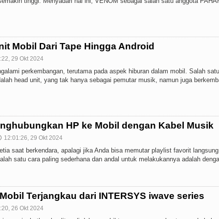
semakin tinggi. Menyadari hal ini, VENOM sebagai salah satu anggota PAHA
it Mobil Dari Tape Hingga Android
:22, 29 Okt 2024
ngalami perkembangan, terutama pada aspek hiburan dalam mobil. Salah sat
dalah head unit, yang tak hanya sebagai pemutar musik, namun juga berkem
enghubungkan HP ke Mobil dengan Kabel Musik
12:01:26, 29 Okt 2024

a saat berkendara, apalagi jika Anda bisa memutar playlist favorit langsung
alah satu cara paling sederhana dan andal untuk melakukannya adalah dengan
Mobil Terjangkau dari INTERSYS iwave series
:20, 26 Okt 2024