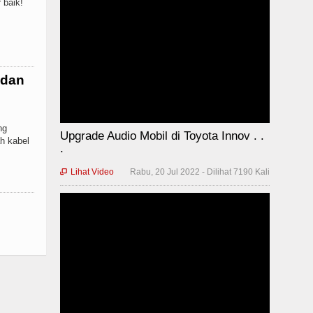
 baik!
 dan
ng
Upgrade Audio Mobil di Toyota Innov . .
h kabel
.
Lihat Video
Rabu, 20 Jul 2022 - Dilihat 7190 Kali
