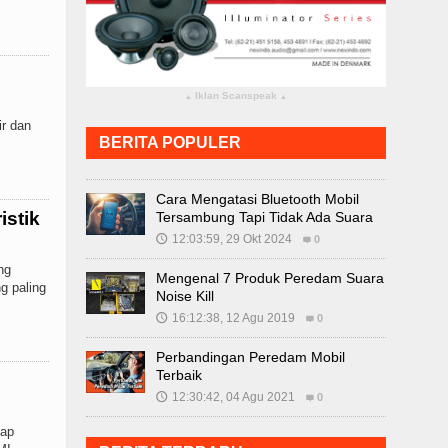
Iklan Scanspeak
▴
▴
r dan
BERITA POPULER
Cara Mengatasi Bluetooth Mobil
istik
Tersambung Tapi Tidak Ada Suara
12:03:59, 29 Okt 2024
🕔
0
ng
Mengenal 7 Produk Peredam Suara
ng paling
Noise Kill
16:12:38, 12 Agu 2019
🕔
0
Perbandingan Peredam Mobil
Terbaik
12:30:42, 04 Agu 2021
🕔
0
dap