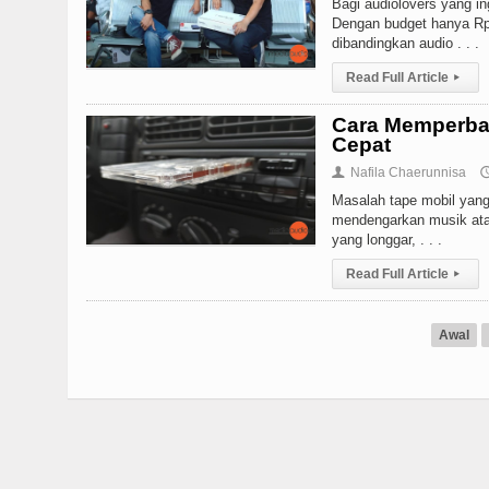
Bagi audiolovers yang i
Dengan budget hanya Rp 
dibandingkan audio . . .
Read Full Article
▸
Cara Memperbai
Cepat
Nafila Chaerunnisa
👤

Masalah tape mobil yang
mendengarkan musik ata
yang longgar, . . .
Read Full Article
▸
Awal