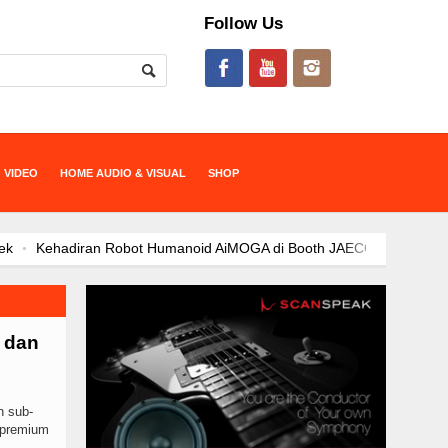
Follow Us
VIDEO
HOME AUDIO & VISUAL
SHOP
Kehadiran Robot Humanoid AiMOGA di Booth JAECOO Bikin Pengun
Satu Tahun di Indonesia, JAECOO Mantapkan Diri Sebagai Brand
SHS-P dan Evolusi Elektrifikasi: Kendaraan Hybrid sebagai Opsi Strat
 EV Jadi “Kanvas” Modifikasi, Konsumen Diajak Berkreasi Rancang Mob
 dan
Tek
Bebas Range Anxiety, JAECOO J5 EV Jadi Solusi Perjalanan Ja
li 2026 dengan Tren Positif Pasar Nasional, BYD Perkuat Strategi Eks
OO Kenalkan Program Co-Creation J5 EV di IIMS 2026, Ajak Konsumen
n sub-
ECOO J5 EV Jadi Model SUV EV Terlaris di Indonesia, Perkuat Mome
o premium