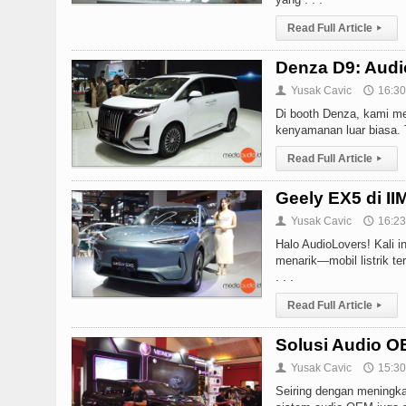
Read Full Article
▸
Denza D9: Audi
Yusak Cavic
16:30
👤
🕔
Di booth Denza, kami m
kenyamanan luar biasa. 
Read Full Article
▸
Geely EX5 di II
Yusak Cavic
16:23
👤
🕔
Halo AudioLovers! Kali 
menarik—mobil listrik ter
. . .
Read Full Article
▸
Solusi Audio O
Yusak Cavic
15:30
👤
🕔
Seiring dengan meningkat