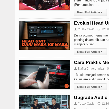
sistem audio OEM juga 
(Perkumpulan . . .
Read Full Article
▸
Evolusi Head Un
Yusak Cavic
12:30
👤
🕔
Dunia otomotif terus me
penting dalam hiburan a
menjadi pusat . . .
Read Full Article
▸
Cara Praktis M
Nafila Chaerunnisa
👤

Musik menjadi teman seti
ke sistem audio mobil. S
Read Full Article
▸
Upgrade Audio 
Yusak Cavic
12:36
👤
🕔