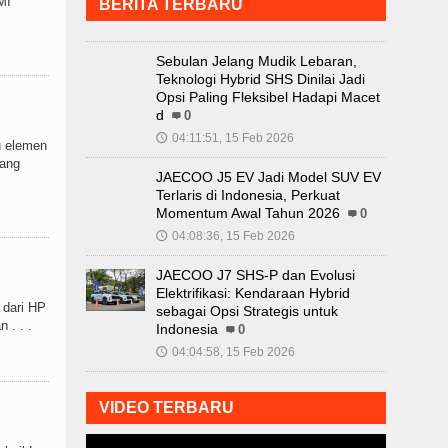
MI
BERITA TERBARU
Sebulan Jelang Mudik Lebaran,
Teknologi Hybrid SHS Dinilai Jadi
Opsi Paling Fleksibel Hadapi Macet
d
0
04:11:51, 15 Feb 2026
🕔
u elemen
bang
JAECOO J5 EV Jadi Model SUV EV
Terlaris di Indonesia, Perkuat
Momentum Awal Tahun 2026
0
04:08:36, 15 Feb 2026
🕔
JAECOO J7 SHS-P dan Evolusi
Elektrifikasi: Kendaraan Hybrid
 dari HP
sebagai Opsi Strategis untuk
 . . .
Indonesia
0
04:04:58, 15 Feb 2026
🕔
VIDEO TERBARU