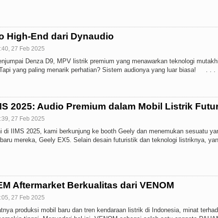
o High-End dari Dynaudio
:40, 27 Feb 2025
enjumpai Denza D9, MPV listrik premium yang menawarkan teknologi mutakhi
Tapi yang paling menarik perhatian? Sistem audionya yang luar biasa! . . .
MS 2025: Audio Premium dalam Mobil Listrik Futur
:39, 27 Feb 2025
ini di IIMS 2025, kami berkunjung ke booth Geely dan menemukan sesuatu ya
baru mereka, Geely EX5. Selain desain futuristik dan teknologi listriknya, ya
EM Aftermarket Berkualitas dari VENOM
:05, 27 Feb 2025
nya produksi mobil baru dan tren kendaraan listrik di Indonesia, minat terha