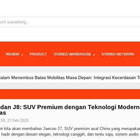
REVIEW
PRODUCT
STEREO WAREHOUSE
STEREO NETWORK
am Menembus Batas Mobilitas Masa Depan: Integrasi Kecerdasan Tek
 J5 EV di IIMS 2026, Ajak Konsumen Tentukan Mobil Ideal Versi Mer
aris di Indonesia, Perkuat Momentum Awal Tahun 2026
JAECOO J7 
i Booth JAECOO Bikin Pengunjung IIMS 2026 Penasaran
JAECOO J5
 dan J8: SUV Premium dengan Teknologi Modern
ntapkan Diri Sebagai Brand SUV Premium yang Tumbuh Cepat Lewat 
tas
ikasi: Kendaraan Hybrid sebagai Opsi Strategis untuk Indonesia
Awa
:55, 27 Feb 2025
i, Konsumen Diajak Berkreasi Rancang Mobil Listrik di IIMS 2
JAEC
 ini kita akan membahas Jaecoo J7, SUV premium asal China yang merupaka
gi Hybrid SHS Dinilai Jadi Opsi Paling Fleksibel Hadapi Macet d
JA
 hadir dengan desain elegan, teknologi canggih, dan tentu saja, sistem audi