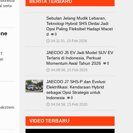
Indonesia
BERITA TERBARU
l serta
Sebulan Jelang Mudik Lebaran,
Teknologi Hybrid SHS Dinilai Jadi
Opsi Paling Fleksibel Hadapi Macet
one
d
0
04:11:51, 15 Feb 2026
🕔
JAECOO J5 EV Jadi Model SUV EV
T.
Terlaris di Indonesia, Perkuat
ri
Momentum Awal Tahun 2026
0
04:08:36, 15 Feb 2026
🕔
JAECOO J7 SHS-P dan Evolusi
Elektrifikasi: Kendaraan Hybrid
sebagai Opsi Strategis untuk
Indonesia
0
04:04:58, 15 Feb 2026
🕔
 ekstrem
VIDEO TERBARU