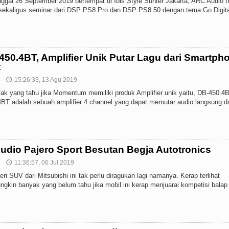
nggal 26 September 2019 bertempat di Ibis Style Sunter Jakarta, ARC Audio 
ekaligus seminar dari DSP PS8 Pro dan DSP PS8.50 dengan tema Go Digita
0.4BT, Amplifier Unik Putar Lagu dari Smartph
t
15:26:33, 13 Agu 2019
🕔
yak yang tahu jika Momentum memiliki produk Amplifier unik yaitu, DB-450.4B
T adalah sebuah amplifier 4 channel yang dapat memutar audio langsung da
udio Pajero Sport Besutan Begja Autotronics
11:36:57, 06 Jul 2019
🕔
eri SUV dari Mitsubishi ini tak perlu diragukan lagi namanya. Kerap terlihat
ngkin banyak yang belum tahu jika mobil ini kerap menjuarai kompetisi balap