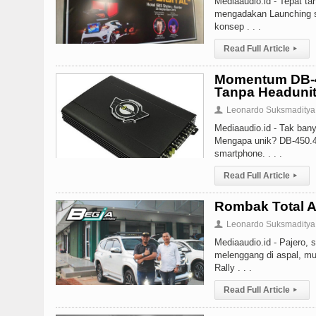
Mediaaudio.id - Tepat ta
mengadakan Launching s
konsep . . .
Read Full Article
▸
Momentum DB-45
Tanpa Headuni
Leonardo Suksmaditya
👤
Mediaaudio.id - Tak ban
Mengapa unik? DB-450.4B
smartphone. . . .
Read Full Article
▸
Rombak Total A
Leonardo Suksmaditya
👤
Mediaaudio.id - Pajero, s
melenggang di aspal, mu
Rally . . .
Read Full Article
▸