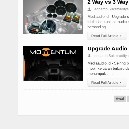
2 Way vs 3 Way
Leonardo Suksmaditya
👤
Mediaudio.id - Upgrade s
lebih dari kualitas audi
berbanding . . .
Read Full Article
▸
Upgrade Audio
Leonardo Suksmaditya
👤
Mediaaudio.id - Seiring 
mobil keluaran terbaru d
menumpuk . . .
Read Full Article
▸
Awal