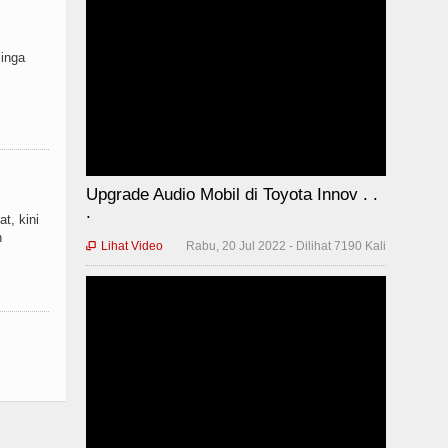
linga
Upgrade Audio Mobil di Toyota Innov . .
.
t, kini
n
Lihat Video
Rabu, 20 Jul 2022 - Dilihat 7190 Kali
