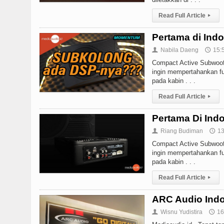
Read Full Article
▸
Pertama di Ind
Nabila Daeng
15:
👤
🕔
Compact Active Subwoofer
ingin mempertahankan f
pada kabin . . .
Read Full Article
▸
Pertama Di Ind
Riang Budiman
13
👤
🕔
Compact Active Subwoofer
ingin mempertahankan f
pada kabin . . .
Read Full Article
▸
ARC Audio Indo
Wisnu Yudistira
16
👤
🕔