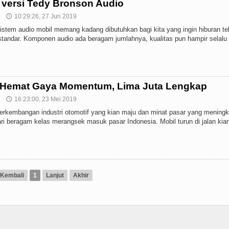
 versi Tedy Bronson Audio
10:29:26, 27 Jun 2019
🕔
istem audio mobil memang kadang dibutuhkan bagi kita yang ingin hiburan te
o standar. Komponen audio ada beragam jumlahnya, kualitas pun hampir selalu
 Hemat Gaya Momentum, Lima Juta Lengkap
16:23:00, 23 Mei 2019
🕔
perkembangan industri otomotif yang kian maju dan minat pasar yang meningka
ari beragam kelas merangsek masuk pasar Indonesia. Mobil turun di jalan kia
Kembali
1
Lanjut
Akhir