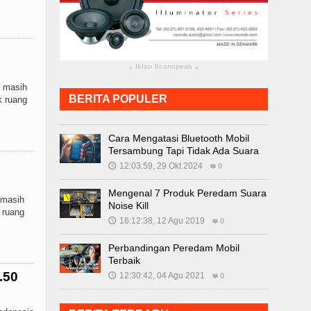
Iklan Scanspeak
▴
▴
g masih
BERITA POPULER
k ruang
Cara Mengatasi Bluetooth Mobil
Tersambung Tapi Tidak Ada Suara
12:03:59, 29 Okt 2024
🕔
0
Mengenal 7 Produk Peredam Suara
 masih
Noise Kill
 ruang
16:12:38, 12 Agu 2019
🕔
0
Perbandingan Peredam Mobil
Terbaik
.50
12:30:42, 04 Agu 2021
🕔
0