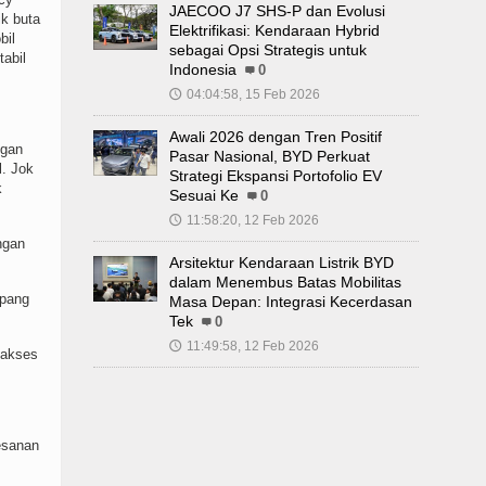
JAECOO J7 SHS-P dan Evolusi
ik buta
Elektrifikasi: Kendaraan Hybrid
bil
sebagai Opsi Strategis untuk
tabil
Indonesia
0
04:04:58, 15 Feb 2026
🕔
Awali 2026 dengan Tren Positif
ngan
Pasar Nasional, BYD Perkuat
l. Jok
Strategi Ekspansi Portofolio EV
k
Sesuai Ke
0
11:58:20, 12 Feb 2026
🕔
ngan
Arsitektur Kendaraan Listrik BYD
dalam Menembus Batas Mobilitas
mpang
Masa Depan: Integrasi Kecerdasan
Tek
0
11:49:58, 12 Feb 2026
🕔
 akses
esanan