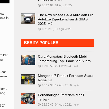
0
10:24:01, 01 Agu 2025
🕔
how
The New Mazda CX-3 Kuro dan Pro
nia ini
AutoExe Diperkenalkan di GIIAS
2025
0
10:11:13, 01 Agu 2025
🕔
BERITA POPULER
mikat
Cara Mengatasi Bluetooth Mobil
hun
Tersambung Tapi Tidak Ada Suara
12:03:59, 29 Okt 2024
🕔
0
 car
Mengenal 7 Produk Peredam Suara
ealer
Noise Kill
16:12:38, 12 Agu 2019
🕔
0
elama
dang
Perbandingan Peredam Mobil
Terbaik
12:30:42, 04 Agu 2021
🕔
0
) 24