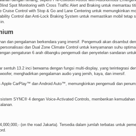
lind Spot Monitoring with Cross Traffic Alert and Braking untuk memantau tit
e Cruise Control with Stop & Go and Lane Centering untuk memungkinkan mo
ability Control dan Anti-Lock Braking System untuk memastikan mobil tetap s
in.
emium
anan dan pengalaman berkendara yang imersif. Pengemudi akan disambut de
dipersonalisasi dan Dual Zone Climate Control untuk kenyamanan suhu optima
engan pengaturan 6 arah dibangku pengemudi dan penyetelan sandaran untu
 sentuh 13.2 inci berwarna dengan fungsi multi-display, yang terintegrasi de
oofer, menghadirkan pengalaman audio yang jernih, kaya, dan imersif.
less Apple CarPlay™ dan Android Auto™, memungkinkan pengemudi dan penu
alui sistem SYNC® 4 dengan Voice-Activated Controls, memberikan kemudahan
jalanan.
000,000,- (on the road Jakarta). Tersedia dalam jumlah terbatas untuk pem
ord.