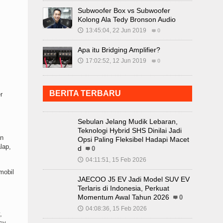
Subwoofer Box vs Subwoofer
Kolong Ala Tedy Bronson Audio
13:45:04, 22 Jun 2019
🕔
0
Apa itu Bridging Amplifier?
17:02:52, 12 Jun 2019
🕔
0
BERITA TERBARU
r
Sebulan Jelang Mudik Lebaran,
Teknologi Hybrid SHS Dinilai Jadi
an
Opsi Paling Fleksibel Hadapi Macet
lap,
d
0
04:11:51, 15 Feb 2026
🕔
mobil
JAECOO J5 EV Jadi Model SUV EV
Terlaris di Indonesia, Perkuat
Momentum Awal Tahun 2026
0
04:08:36, 15 Feb 2026
🕔
,
cy