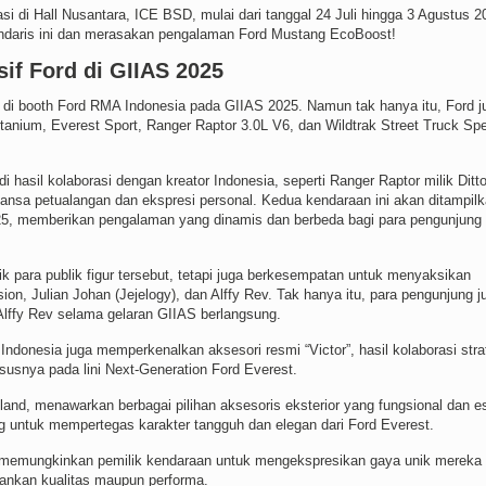
i di Hall Nusantara, ICE BSD, mulai dari tanggal 24 Juli hingga 3 Agustus 2
endaris ini dan merasakan pengalaman Ford Mustang EcoBoost!
if Ford di GIIAS 2025
di booth Ford RMA Indonesia pada GIIAS 2025. Namun tak hanya itu, Ford j
tanium, Everest Sport, Ranger Raptor 3.0L V6, dan Wildtrak Street Truck Spe
hasil kolaborasi dengan kreator Indonesia, seperti Ranger Raptor milik Ditt
uansa petualangan dan ekspresi personal. Kedua kendaraan ini akan ditampil
25, memberikan pengalaman yang dinamis dan berbeda bagi para pengunjung 
k para publik figur tersebut, tetapi juga berkesempatan untuk menyaksikan
ion, Julian Johan (Jejelogy), dan Alffy Rev. Tak hanya itu, para pengunjung j
Alffy Rev selama gelaran GIIAS berlangsung.
donesia juga memperkenalkan aksesori resmi “Victor”, hasil kolaborasi stra
usnya pada lini Next-Generation Ford Everest.
land, menawarkan berbagai pilihan aksesoris eksterior yang fungsional dan es
ang untuk mempertegas karakter tangguh dan elegan dari Ford Everest.
r” memungkinkan pemilik kendaraan untuk mengekspresikan gaya unik mereka 
ankan kualitas maupun performa.