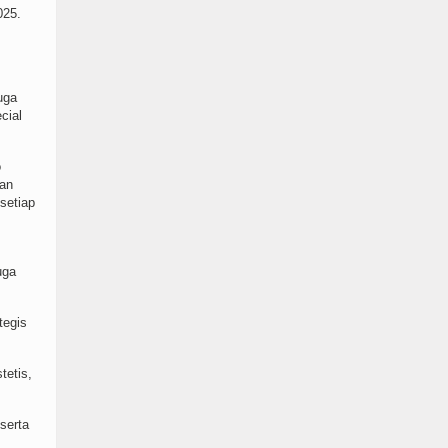
025.
uga
cial
o
kan
setiap
uga
tegis
tetis,
serta