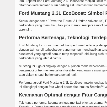
jam, kepemilikan Ford Mustang 2.3L EcoBoost menjadi lebih men
ditambah ketersediaan suku cadang asli, memastikan kenyaman
Ford Mustang 2.3L EcoBoost: Simbol 
Sesuai dengan tema "Drive the Future: A Lifetime Adventure"
berkendara yang memukau, tapi juga mampu menjadi simbol perf
adrenalin.
Performa Bertenaga, Teknologi Terde
Ford Mustang EcoBoost memadukan performa bertenaga dengan t
dengan twin-scroll turbocharger yang mampu menghasilkan te
akselerasi yang agresif namun tetap responsif, didukung oleh 
berkendara yang lebih dinamis.
Mustang ini juga dilengkapi dengan 6 pilihan mode berkendar
pengemudi untuk menyesuaikan karakter kendaraan sesuai gaya b
atau dalam situasi berkendara sehari-hari.
Performa agresif Ford Mustang 2.3L EcoBoost makin lengkap 
ini dilengkapi dengan four-wheel power disc brakes Brembo™ y
Keamanan Optimal dengan Fitur Cang
Tak hanya performa, keamanan juga menjadi prioritas utama. F
Security & Driver Assistance canggih yang siap menemani perj