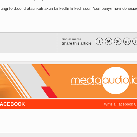
ungi ford.co.id atau ikuti akun LinkedIn linkedin.com/company/rma-indonesia
Social media




Share this article
FACEBOOK
Write a Facebook 