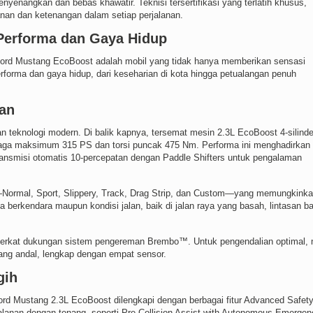
yenangkan dan bebas khawatir. Teknisi tersertifikasi yang terlatih khusus,
an dan ketenangan dalam setiap perjalanan.
Performa dan Gaya Hidup
, Ford Mustang EcoBoost adalah mobil yang tidak hanya memberikan sensasi
orma dan gaya hidup, dari keseharian di kota hingga petualangan penuh
pan
eknologi modern. Di balik kapnya, tersemat mesin 2.3L EcoBoost 4-silinde
naga maksimum 315 PS dan torsi puncak 475 Nm. Performa ini menghadirkan
transmisi otomatis 10-percepatan dengan Paddle Shifters untuk pengalaman
a—Normal, Sport, Slippery, Track, Drag Strip, dan Custom—yang memungkink
erkendara maupun kondisi jalan, baik di jalan raya yang basah, lintasan ba
berkat dukungan sistem pengereman Brembo™. Untuk pengendalian optimal, 
ang andal, lengkap dengan empat sensor.
gih
ord Mustang 2.3L EcoBoost dilengkapi dengan berbagai fitur Advanced Safety
alanan dengan tenang, seperti Pre-Collision Assist with Autonomous Emergen