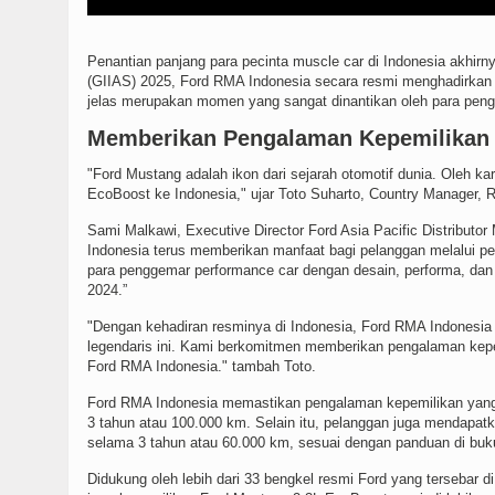
Penantian panjang para pecinta muscle car di Indonesia akhirn
(GIIAS) 2025, Ford RMA Indonesia secara resmi menghadirkan F
jelas merupakan momen yang sangat dinantikan oleh para peng
Memberikan Pengalaman Kepemilikan 
"Ford Mustang adalah ikon dari sejarah otomotif dunia. Oleh k
EcoBoost ke Indonesia," ujar Toto Suharto, Country Manager,
Sami Malkawi, Executive Director Ford Asia Pacific Distribu
Indonesia terus memberikan manfaat bagi pelanggan melalui 
para penggemar performance car dengan desain, performa, dan t
2024.”
"Dengan kehadiran resminya di Indonesia, Ford RMA Indonesi
legendaris ini. Kami berkomitmen memberikan pengalaman kepemi
Ford RMA Indonesia." tambah Toto.
Ford RMA Indonesia memastikan pengalaman kepemilikan yang 
3 tahun atau 100.000 km. Selain itu, pelanggan juga mendapatk
selama 3 tahun atau 60.000 km, sesuai dengan panduan di bu
Didukung oleh lebih dari 33 bengkel resmi Ford yang tersebar 