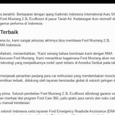
ya berakhir. Bertepatan dengan ajang Gaikindo Indonesia International Auto S
ord Mustang 2.3L EcoBoost di pasar Tanah Air. Kedatangan ikon otomotif du
gemar performa di Indonesia.
Terbaik
arena itu, kami sangat antusias akhirnya bisa membawa Ford Mustang 2.3L
 RMA Indonesia.
tor Markets, menambahkan, “Kami senang bahwa kemitraan kami dengan RMA
peluncuran Ford Mustang. Kami menantikan bagaimana Ford Mustang akan me
eknologi yang menjadikannya mobil sport terlaris di Amerika Serikat pada ta
a menjawab penantian panjang para car enthusiast yang mendambakan muscle
likan terbaik, didukung oleh layanan berstandar global di seluruh jaringan d
prima. Seluruh pembelian Ford Mustang 2.3L EcoBoost dilindungi garansi s
an manfaat dari program Ford Care 360, yaitu gratis jasa servis dan suku ca
ku manual kendaraan.
di seluruh Indonesia serta layanan Ford Emergency Roadside Assistance (ERA