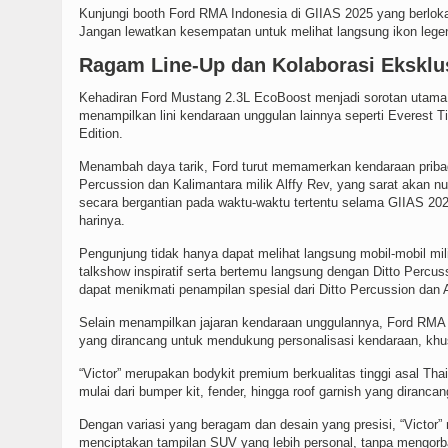
Kunjungi booth Ford RMA Indonesia di GIIAS 2025 yang berlokas
Jangan lewatkan kesempatan untuk melihat langsung ikon leg
Ragam Line-Up dan Kolaborasi Eksklus
Kehadiran Ford Mustang 2.3L EcoBoost menjadi sorotan utama 
menampilkan lini kendaraan unggulan lainnya seperti Everest Ti
Edition.
Menambah daya tarik, Ford turut memamerkan kendaraan pribadi 
Percussion dan Kalimantara milik Alffy Rev, yang sarat akan n
secara bergantian pada waktu-waktu tertentu selama GIIAS 20
harinya.
Pengunjung tidak hanya dapat melihat langsung mobil-mobil mili
talkshow inspiratif serta bertemu langsung dengan Ditto Percuss
dapat menikmati penampilan spesial dari Ditto Percussion dan 
Selain menampilkan jajaran kendaraan unggulannya, Ford RMA In
yang dirancang untuk mendukung personalisasi kendaraan, khus
“Victor” merupakan bodykit premium berkualitas tinggi asal Thai
mulai dari bumper kit, fender, hingga roof garnish yang diranc
Dengan variasi yang beragam dan desain yang presisi, “Victo
menciptakan tampilan SUV yang lebih personal, tanpa mengorb