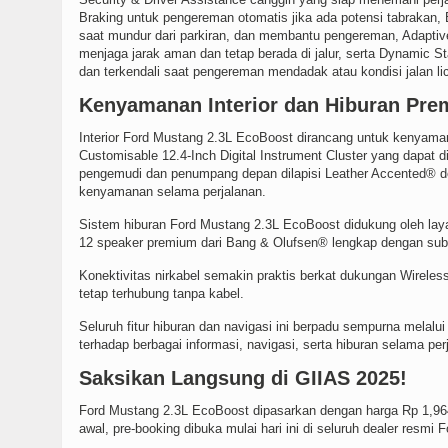
Braking untuk pengereman otomatis jika ada potensi tabrakan, B
saat mundur dari parkiran, dan membantu pengereman, Adaptiv
menjaga jarak aman dan tetap berada di jalur, serta Dynamic St
dan terkendali saat pengereman mendadak atau kondisi jalan lic
Kenyamanan Interior dan Hiburan Pr
Interior Ford Mustang 2.3L EcoBoost dirancang untuk kenyam
Customisable 12.4-Inch Digital Instrument Cluster yang dapat 
pengemudi dan penumpang depan dilapisi Leather Accented® d
kenyamanan selama perjalanan.
Sistem hiburan Ford Mustang 2.3L EcoBoost didukung oleh layar
12 speaker premium dari Bang & Olufsen® lengkap dengan subw
Konektivitas nirkabel semakin praktis berkat dukungan Wire
tetap terhubung tanpa kabel.
Seluruh fitur hiburan dan navigasi ini berpadu sempurna mel
terhadap berbagai informasi, navigasi, serta hiburan selama per
Saksikan Langsung di GIIAS 2025!
Ford Mustang 2.3L EcoBoost dipasarkan dengan harga Rp 1,964,
awal, pre-booking dibuka mulai hari ini di seluruh dealer resmi F