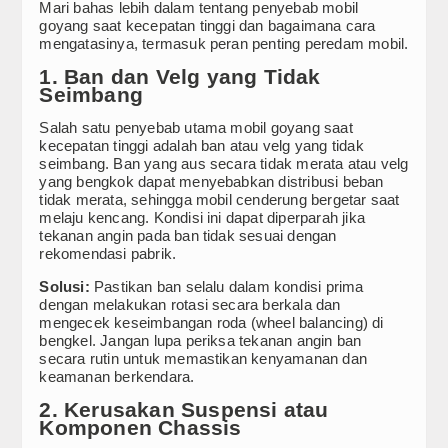
REVIEW
Arsitektur Kendaraan Listrik BYD dalam Menembus Bata
Mari bahas lebih dalam tentang penyebab mobil
goyang saat kecepatan tinggi dan bagaimana cara
Kehadiran Robot Humanoid AiMOGA di Booth JAECOO B
mengatasinya, termasuk peran penting peredam mobil.
Subwoofer
JAECOO J5 EV Jadi “Kanvas” Modifikasi, Konsumen Diaja
1. Ban dan Velg yang Tidak
JAECOO Kenalkan Program Co-Creation J5 EV di IIMS 2
Speaker
Seimbang
Satu Tahun di Indonesia, JAECOO Mantapkan Diri Se
Bebas Range Anxiety, JAECOO J5 EV Jadi Solusi Perja
Salah satu penyebab utama mobil goyang saat
Processor
kecepatan tinggi adalah ban atau velg yang tidak
Sebulan Jelang Mudik Lebaran, Teknologi Hybrid SHS Din
seimbang. Ban yang aus secara tidak merata atau velg
Amplifier
yang bengkok dapat menyebabkan distribusi beban
tidak merata, sehingga mobil cenderung bergetar saat
Accessories
melaju kencang. Kondisi ini dapat diperparah jika
tekanan angin pada ban tidak sesuai dengan
rekomendasi pabrik.
Head Unit
Solusi:
Pastikan ban selalu dalam kondisi prima
PRODUCT
dengan melakukan rotasi secara berkala dan
mengecek keseimbangan roda (wheel balancing) di
bengkel. Jangan lupa periksa tekanan angin ban
STEREO WAREHOUSE
secara rutin untuk memastikan kenyamanan dan
keamanan berkendara.
Site Link
2. Kerusakan Suspensi atau
Komponen Chassis
STEREO NETWORK