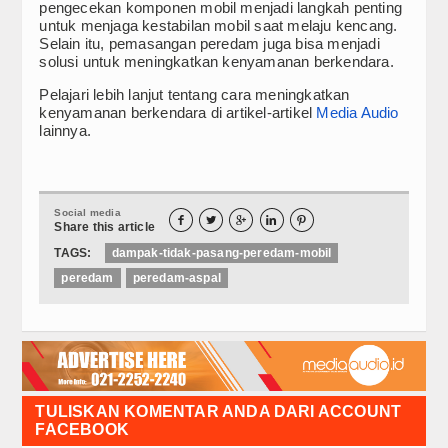
pengecekan komponen mobil menjadi langkah penting
untuk menjaga kestabilan mobil saat melaju kencang.
Selain itu, pemasangan peredam juga bisa menjadi
solusi untuk meningkatkan kenyamanan berkendara.
Pelajari lebih lanjut tentang cara meningkatkan
kenyamanan berkendara di artikel-artikel
Media Audio
lainnya.
Social media





Share this article
TAGS:
dampak-tidak-pasang-peredam-mobil
peredam
peredam-aspal
TULISKAN KOMENTAR ANDA DARI ACCOUNT
FACEBOOK