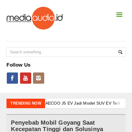
☰
Home
NEWS & EVENT
National
International
Follow Us
Event Terbaru
CAR STEREO
New Shoot
JAECOO J5 EV Jadi Model SUV EV Terlaris di Indones
TRENDING NOW
JAECOO J7 SHS-P dan Evolusi Elektrifikasi: Kendaraan 
SQL
Awali 2026 dengan Tren Positif Pasar Nasional, BYD Per
Penyebab Mobil Goyang Saat
Arsitektur Kendaraan Listrik BYD dalam Menembus Bata
SQ
Kecepatan Tinggi dan Solusinya
Kehadiran Robot Humanoid AiMOGA di Booth JAECOO B