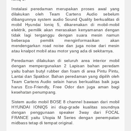
Video
Instalasi peredaman merupakan proses awal yang
dilakukan oleh Team Cartens Audio sebelum
dibangunnya system audio Sound Quality berkualitas di
Home Audio & Visual
mobil Hyundai Ioniq 5, dikarenakan di mobil-mobil
elektrik, pemilik akan merasakan kenyamanan dengan
Shop
tidak lagi terganggu dengan suara mesin namun
beberapa pemilik menginformasikan akan
mendengarkan road noise dan juga noise dari mesin
atau knalpot mobil atau motor yang ada di sekitarnya.
Peredaman dilakukan di seluruh area interior mobil
dengan mempergunakan 2 Lapisan bahan peredam
yaitu bahan butyl rubber dan foam di area Pintu Pintu,
Lantai dan Spakbor. Bahan peredaman yang dipilih oleh
Team Cartens Audio selain harus berkualitas baik juga
harus Eco-Friendly, Free Odor dan juga aman bagi
kesehatan penumpang.
Sistem audio mobil BOSE 8 channel bawaan dari mobil
HYUNDAI IONIQ5 ini diup-grade kualitas soundnya
dengan penggunaan speaker 3way dari FOCAL
FRANCE yaitu Utopia M Series dengan penempatan
midbass tetap di tempat original.