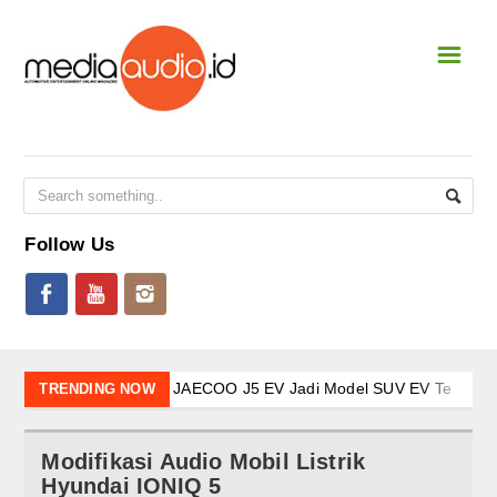
☰
Home
NEWS & EVENT
National
International
Follow Us
Event Terbaru
CAR STEREO
New Shoot
JAECOO J5 EV Jadi Model SUV EV Terlaris di Indo
TRENDING NOW
JAECOO J7 SHS-P dan Evolusi Elektrifikasi: Kendar
SQL
Awali 2026 dengan Tren Positif Pasar Nasional, BYD
Modifikasi Audio Mobil Listrik
Arsitektur Kendaraan Listrik BYD dalam Menembus 
SQ
Hyundai IONIQ 5
Kehadiran Robot Humanoid AiMOGA di Booth JAEC